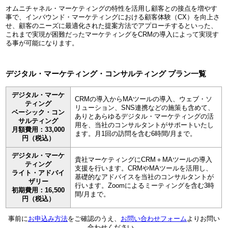
オムニチャネル・マーケティングの特性を活用し顧客との接点を増やす
事で、インバウンド・マーケティングにおける顧客体験（CX）を向上さ
せ、顧客のニーズに最適化された提案方法でアプローチするといった、
これまで実現が困難だったマーケティングをCRMの導入によって実現す
る事が可能になります。
デジタル・マーケティング・コンサルティング プラン一覧
デジタル・マーケ
CRMの導入からMAツールの導入、ウェブ・ソ
ティング
リューション、SNS連携などの施策も含めて、
ベーシック・コン
ありとあらゆるデジタル・マーケティングの活
サルティング
用を、当社のコンサルタントがサポートいたし
月額費用：33,000
ます。月1回の訪問を含む6時間/月まで。
円（税込）
デジタル・マーケ
貴社マーケティングにCRM＋MAツールの導入
ティング
支援を行います。CRMやMAツールを活用し、
ライト・アドバイ
基礎的なアドバイスを当社のコンサルタントが
ザリー
行います。Zoomによるミーティングを含む3時
初期費用：16,500
間/月まで。
円（税込）
事前に
お申込み方法
をご確認のうえ、
お問い合わせフォーム
よりお問い
合わせください。